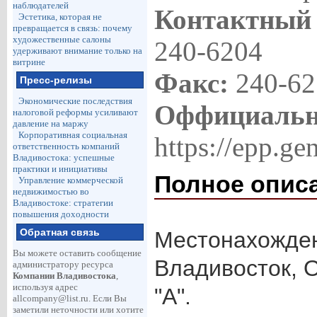
наблюдателей
Контактный
Эстетика, которая не
превращается в связь: почему
художественные салоны
240-6204
удерживают внимание только на
витрине
Факс:
240-62
Пресс-релизы
Экономические последствия
Оффициальн
налоговой реформы усиливают
давление на маржу
Корпоративная социальная
https://epp.g
ответственность компаний
Владивостока: успешные
практики и инициативы
Полное опис
Управление коммерческой
недвижимостью во
Владивостоке: стратегии
повышения доходности
Обратная связь
Местонахожден
Вы можете оставить сообщение
Владивосток, О
администратору ресурса
Компании Владивостока
,
используя адрес
"А".
allcompany@list.ru
. Если Вы
заметили неточности или хотите