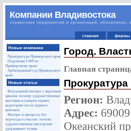
Компании Владивостока
справочник предприятий и организаций, объявления, 
главная
фирм
Новые компании
Город. Власт
Прокуратура Приморского края
Отделение СФР по
Приморскому краю
Главная страниц
Арбитражный суд Приморского
края
Прокуратура
Новые статьи
Визуальный интерес с коротким
Регион:
Влад
циклом: почему художественные
выставки и галереи теряют
аудиторию после первого
Адрес:
69009
контакта
Интерес к процессу без
перехода в участие: почему
Океанский пр-
художественные мастерские
удерживают только